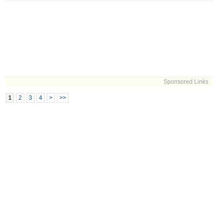
Sponsored Links
1
2
3
4
>
>>