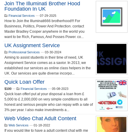
Join The Illuminati Brother Hood
Foundation In UK
Financial Services
—
07-29-2025
How to Join the Illuminati666 brotherhood!!! For
Businness, Politics, Power And Protection. contact
Master Bradley Cooper anywhere in the world you
want to be Rich, Famous, And Posses Power. co...
UK Assignment Service
Professional Services
—
03-30-2024
Aiming to assist students in their time of need, UK
Assignment Service comes as a savior. In 2013, we
established our services as online class helpers in the
UK. Our services are quite diverse incorpo...
Quick Loan Offer
$100
—
Financial Services
—
05-08-2023
Quick loan offerI put at your disposal a loan from £
5,000 to £ 2,000,000 on very simple conditions to all
honest and serious people who can repay with a rate of
3% per year. I also make investments a...
Web Video Chat Adult Content
Web Services
—
01-18-2022
If you would like to have a adult content chat with me