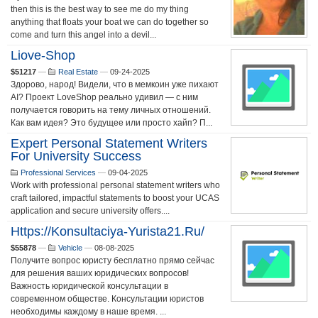
then this is the best way to see me do my thing
anything that floats your boat we can do together so
come and turn this angel into a devil...
Liove-Shop
$51217
—
Real Estate
—
09-24-2025
Здорово, народ! Видели, что в мемкоин уже пихают
AI? Проект LoveShop реально удивил — с ним
получается говорить на тему личных отношений.
Как вам идея? Это будущее или просто хайп? П...
Expert Personal Statement Writers
For University Success
Professional Services
—
09-04-2025
Work with professional personal statement writers who
craft tailored, impactful statements to boost your UCAS
application and secure university offers....
Https://konsultaciya-Yurista21.ru/
$55878
—
Vehicle
—
08-08-2025
Получите вопрос юристу бесплатно прямо сейчас
для решения ваших юридических вопросов!
Важность юридической консультации в
современном обществе. Консультации юристов
необходимы каждому в наше время. ...