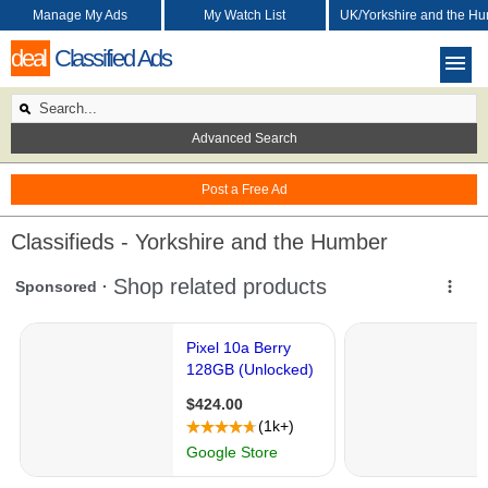
Manage My Ads
My Watch List
UK/Yorkshire and the H
deal
Classified Ads
Advanced Search
Post a Free Ad
Classifieds - Yorkshire and the Humber