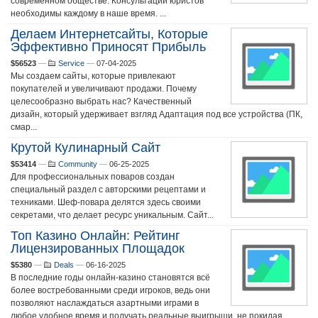
современном обществе. Консультации юристов
необходимы каждому в наше время. ...
Делаем Интернетсайты, Которые
Эффективно Приносят Прибыль
$56523
—
Service
—
07-04-2025
Мы создаем сайты, которые привлекают
покупателей и увеличивают продажи. Почему
целесообразно выбрать нас? Качественный
дизайн, который удерживает взгляд Адаптация под все устройства (ПК,
смар...
Крутой Кулинарный Сайт
$53414
—
Community
—
06-25-2025
Для профессиональных поваров создан
специальный раздел с авторскими рецептами и
техниками. Шеф-повара делятся здесь своими
секретами, что делает ресурс уникальным. Сайт...
Топ Казино Онлайн: Рейтинг
Лицензированных Площадок
$5380
—
Deals
—
06-16-2025
В последние годы онлайн-казино становятся всё
более востребованными среди игроков, ведь они
позволяют наслаждаться азартными играми в
любое удобное время и получать реальные выигрыши, не покидая