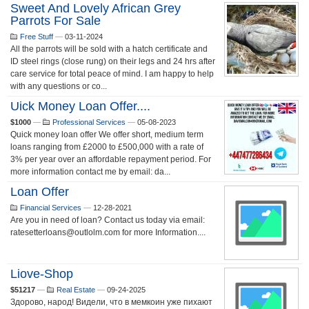
Sweet And Lovely African Grey
Parrots For Sale
Free Stuff
—
03-11-2024
All the parrots will be sold with a hatch certificate and
ID steel rings (close rung) on their legs and 24 hrs after
care service for total peace of mind. I am happy to help
with any questions or co...
Uick Money Loan Offer....
$1000
—
Professional Services
—
05-08-2023
Quick money loan offer We offer short, medium term
loans ranging from £2000 to £500,000 with a rate of
3% per year over an affordable repayment period. For
more information contact me by email: da...
Loan Offer
Financial Services
—
12-28-2021
Are you in need of loan? Contact us today via email:
ratesetterloans@outlolm.com for more Information....
Liove-Shop
$51217
—
Real Estate
—
09-24-2025
Здорово, народ! Видели, что в мемкоин уже пихают