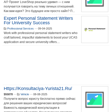
AI? Проект LoveShop реально удивил — с ним
получается говорить на тему личных отношений.
Как вам идея? Это будущее или просто хайп? П...
Expert Personal Statement Writers
For University Success
Professional Services
—
09-04-2025
Work with professional personal statement writers who
craft tailored, impactful statements to boost your UCAS
application and secure university offers....
Https://konsultaciya-Yurista21.ru/
$55878
—
Vehicle
—
08-08-2025
Получите вопрос юристу бесплатно прямо сейчас
для решения ваших юридических вопросов!
Важность юридической консультации в