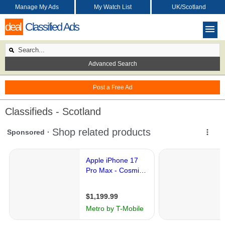
Manage My Ads
My Watch List
UK/Scotland
deal
Classified Ads
Advanced Search
Post a Free Ad
Classifieds - Scotland